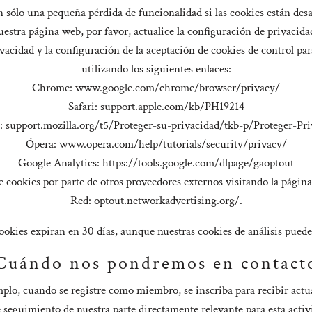
on sólo una pequeña pérdida de funcionalidad si las cookies están des
uestra página web, por favor, actualice la configuración de privacid
ivacidad y la configuración de la aceptación de cookies de control pa
utilizando los siguientes enlaces:
Chrome: www.google.com/chrome/browser/privacy/
Safari: support.apple.com/kb/PH19214
: support.mozilla.org/t5/Proteger-su-privacidad/tkb-p/Proteger-Pr
Ópera: www.opera.com/help/tutorials/security/privacy/
Google Analytics: https://tools.google.com/dlpage/gaoptout
 cookies por parte de otros proveedores externos visitando la página 
Red: optout.networkadvertising.org/.
ookies expiran en 30 días, aunque nuestras cookies de análisis pueden
Cuándo nos pondremos en contact
plo, cuando se registre como miembro, se inscriba para recibir actual
 seguimiento de nuestra parte directamente relevante para esta activ